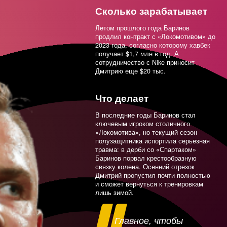
Смолов
Сколько зарабатывает
Гусев
Летом прошлого года Баринов
продлил контракт с «Локомотивом» до
Миранчук
2023 года, согласно которому хавбек
получает $1,7 млн в год. А
сотрудничество с Nike приносит
Головин
Дмитрию еще $20 тыс.
Свечников
Что делает
Емельяненко
В последние годы Баринов стал
Соболев
ключевым игроком столичного
«Локомотива», но текущий сезон
полузащитника испортила серьезная
Миранчук
травма: в дерби со «Спартаком»
Баринов порвал крестообразную
Дацюк
связку колена. Осенний отрезок
Дмитрий пропустил почти полностью
и сможет вернуться к тренировкам
Рублев
лишь зимой.
Зобнин
Главное, чтобы
Баринов