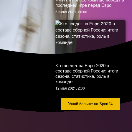
2 июня 2021, 10:45
последней игре перед Евро
5 июня 2021, 20:00
Каким будет «Спартак» при Руе
Витории: тактика, схема,
Команда Черчесова сыграла
трансферы
вничью во Вроцлаве. Польша —
Кто поедет на Евро-2020 в
24 мая 2021, 17:40
Россия 1:1. Как это было
составе сборной России: итоги
1 июня 2021, 21:45
сезона, статистика, роль в
команде
12 мая 2021, 2:00
Узнай больше на Sport24