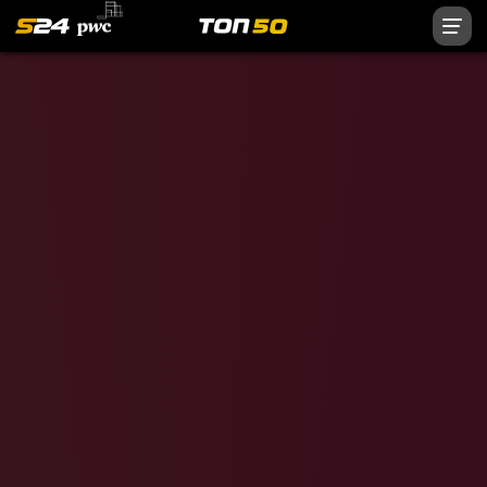
Нурмагомедов
Овечкин
Панарин
Кучеров
Малкин
Медведев