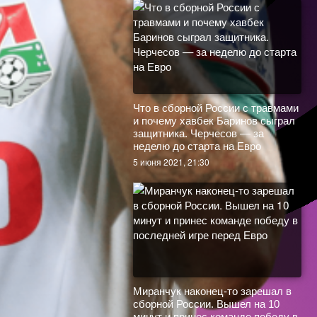
Орлов
Газинский
Что в сборной России с травмами
и почему хавбек Баринов сыграл
Задоров
Сборная России скромно
защитника. Черчесов — за
обыграла Болгарию в последнем
неделю до старта на Евро
контрольном матче перед Евро.
Гурьянов
Что в сборной России с травмами
5 июня 2021, 21:30
Как это было
и почему хавбек Баринов сыграл
5 июня 2021, 18:00
Магомедшарипов
защитника. Черчесов — за
неделю до старта на Евро
Комличенко
5 июня 2021, 21:30
Ефимова
Мозякин
Кажется, «ромб» — наша
Обляков
основная система игры на
Кажется, «ромб» — наша
Евро-2020. С Польшей Черчесов
основная система игры на
Фридзон
проводил замены только по
Евро-2020. С Польшей Черчесов
позициям
Миранчук наконец-то зарешал в
проводил замены только по
сборной России. Вышел на 10
2 июня 2021, 10:45
позициям
минут и принес команде победу в