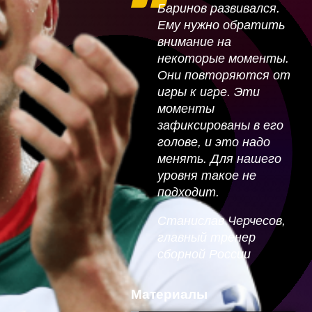
Баринов развивался.
Ему нужно обратить
Джикия
внимание на
Проворов
некоторые моменты.
Они повторяются от
Кузнецов
игры к игре. Эти
моменты
Тарасенко
зафиксированы в его
Жирков
голове, и это надо
менять. Для нашего
Шунин
уровня такое не
Василий Уткин,
подходит.
Оздоев
спортивный
Квят
Станислав Черчесов,
журналист
главный тренер
Смольников
сборной России
Дадонов
Материалы
Сорокин