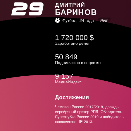
Дзюба
ДМИТРИЙ
БАРИНОВ
Загитова
Футбол
24 года
New
Бобровский
1 720 000 $
Кокорин
Заработано денег
Василевский
50 849
Акинфеев
Подписчиков в соцсетях
Поветкин
9 157
МедиаИндекс
Медведева
Достижения
Радулов
Чемпион России-2017/2018, дважды
Швед
серебряный призер РПЛ. Обладатель
Суперкубка России-2019 и победитель
Ковальчук
юношеского ЧЕ-2013.