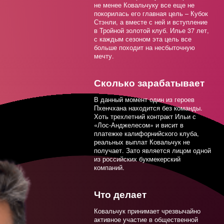
Смолов
не менее Ковальчуку все еще не
покорилась его главная цель – Кубок
Стэнли, а вместе с ней и вступление
Гусев
в Тройной золотой клуб. Илье 37 лет,
с каждым сезоном эта цель все
Миранчук
больше походит на несбыточную
мечту.
Головин
Свечников
Сколько зарабатывает
В данный момент один из героев
Емельяненко
Пхенчхана находится без команды.
Хоть трехлетний контракт Ильи с
Соболев
«Лос-Анджелесом» и висит в
платежке калифорнийского клуба,
реальных выплат Ковальчук не
Миранчук
получает. Зато является лицом одной
из российских букмекерский
Дацюк
компаний.
Рублев
Что делает
Зобнин
Ковальчук принимает чрезвычайно
активное участие в общественной
Баринов