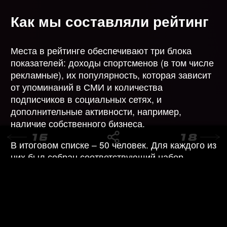
Как мы составляли рейтинг
Места в рейтинге обеспечивают три блока
показателей: доходы спортсменов (в том числе
рекламные), их популярность, которая зависит
от упоминаний в СМИ и количества
на главную
подписчиков в социальных сетях, и
дополнительные активности, например,
наличие собственного бизнеса.
В итоговом списке – 50 человек. Для каждого из
них был собран соответствующий набор
данных и рассчитан индекс, определяющий их
место в рейтинге по каждому из критериев.
Итоговый результат получился из суммы
показателей,
с учетом специально
разработанных коэффициентов
.