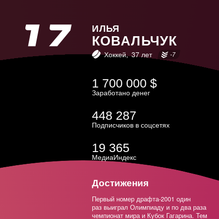
Дзюба
Загитова
ИЛЬЯ
КОВАЛЬЧУК
Бобровский
Хоккей
37 лет
-7
Кокорин
1 700 000 $
Василевский
Заработано денег
Акинфеев
448 287
Поветкин
Подписчиков в соцсетях
Медведева
19 365
МедиаИндекс
Радулов
Швед
Достижения
Первый номер драфта-2001 один
Ковальчук
раз выиграл Олимпиаду и по два раза
чемпионат мира и Кубок Гагарина. Тем