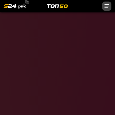
Нурмагомедов
Овечкин
Панарин
Кучеров
Малкин
Медведев