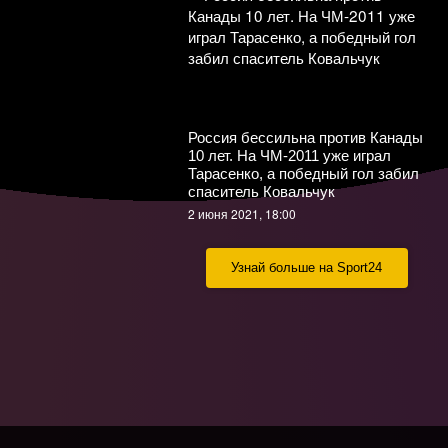
Во вратаря «Крыльев» швыряли
бутылки, подруги игроков «Локо»
прорвались на поле. Топ-фото
финала Кубка России
Россия бессильна против Канады
13 мая 2021, 10:00
10 лет. На ЧМ-2011 уже играл
Тарасенко, а победный гол забил
спаситель Ковальчук
2 июня 2021, 18:00
Узнай больше на Sport24
«Я ##### их!» Смолов разрывает
после непопадания в сборную
России: забил победный в
финале Кубка и выругался в сети
12 мая 2021, 23:05