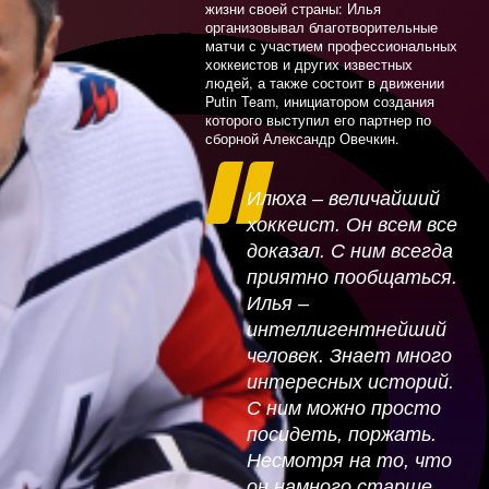
жизни своей страны: Илья
организовывал благотворительные
Джикия
матчи с участием профессиональных
хоккеистов и других известных
людей, а также состоит в движении
Проворов
Putin Team, инициатором создания
которого выступил его партнер по
Кузнецов
сборной Александр Овечкин.
Тарасенко
Илюха – величайший
Жирков
хоккеист. Он всем все
доказал. С ним всегда
Шунин
приятно пообщаться.
Оздоев
Илья –
интеллигентнейший
Квят
человек. Знает много
интересных историй.
Смольников
С ним можно просто
Дадонов
посидеть, поржать.
Несмотря на то, что
Сорокин
он намного старше