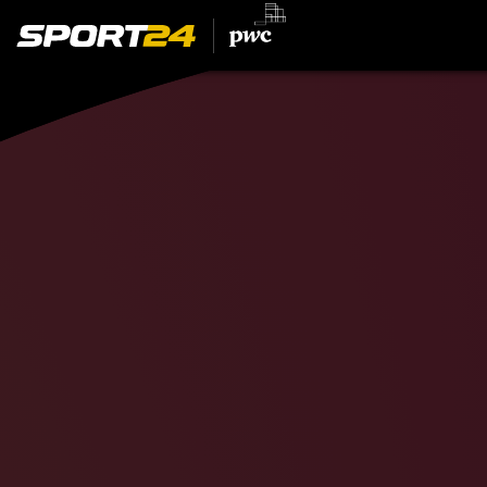
Спортсмен
Хабиб
Нурмаг
Александр
Ов
Артемий
Пана