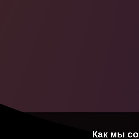
Дмитрий
Орл
Юрий
Газинск
Никита
Задор
Денис
Гурьян
Забит
Магоме
Николай
Комл
Как мы со