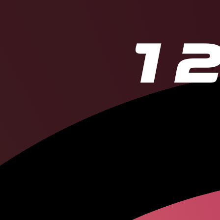
Никита
Кучер
Евгений
Малк
Даниил
Медве
Артем
Дзюба
Алина
Загито
Сергей
Бобро