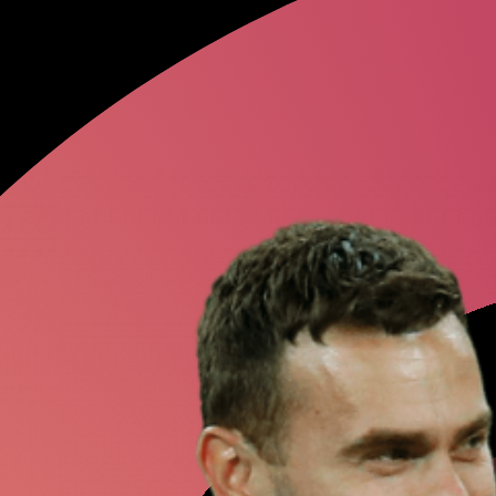
Александр
Ко
Андрей
Васил
Игорь
Акинфе
Александр
По
Евгения
Медв
Александр
Ра