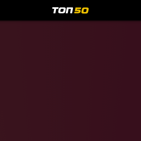
МедиаИндекс
омедов
86 002
=
ечкин
57 711
=
рин
14 554
+6