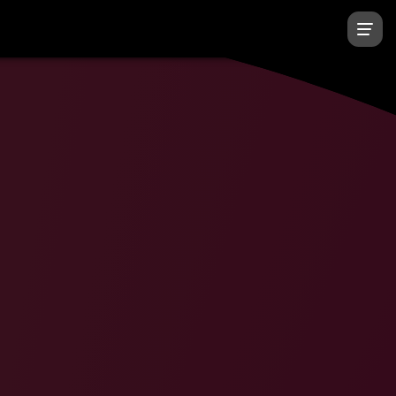
Подписчиков, чел.
Доход, $
26 008 500
12 600 000
1 611 470
15 500 000
576 047
13 660 000