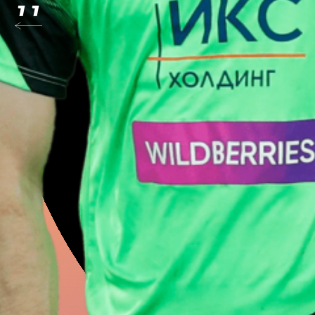
Федор
Емелья
Александр
Со
Антон
Миранч
Павел
Дацюк
Андрей
Рубле
Роман
Зобнин