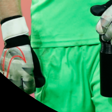
Дмитрий
Бар
Георгий
Джик
Иван
Провор
Евгений
Кузн
Владимир
Тар
Юрий
Жирков