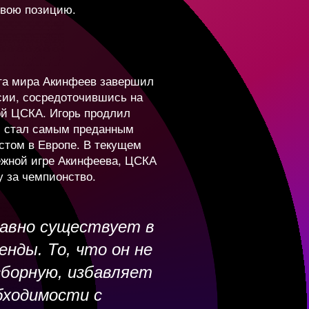
50 866
3 250 000
свою позицию.
448 287
1 700 000
та мира Акинфеев завершил
сии, сосредоточившись на
612 673
3 050 000
ой ЦСКА. Игорь продлил
 и стал самым преданным
стом в Европе. В текущем
43 546
4 510 000
ежной игре Акинфеева, ЦСКА
у за чемпионство.
323 783
2 090 000
авно существует в
енды. То, что он не
493 223
3 650 000
сборную, избавляет
бходимости с
99 790
960 000