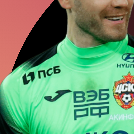
Алексей
Швед
Илья
Ковальч
Федор
Смоло
Никита
Гусев
Алексей
Мира
Александр
Го
Андрей
Свечн