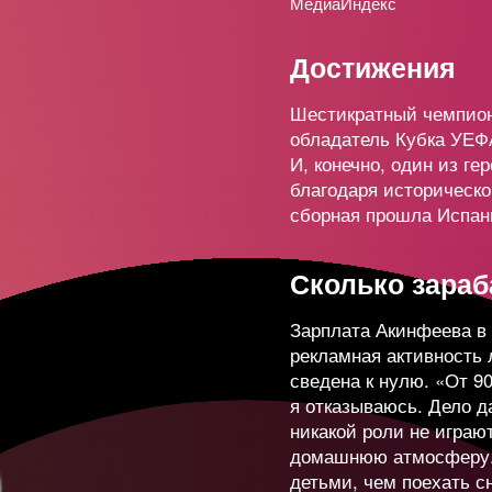
корин
44 609
МедиаИндекс
+25
Достижения
евский
8 335
+13
Шестикратный чемпион
обладатель Кубка УЕФ
И, конечно, один из г
ев
15 356
+11
благодаря историческ
сборная прошла Испан
веткин
7 261
New
Сколько зара
едева
19 481
Зарплата Акинфеева в 
+31
рекламная активность
сведена к нулю. «От 9
я отказываюсь. Дело да
дулов
14 513
-7
никакой роли не играю
домашнюю атмосферу.
детьми, чем поехать сн