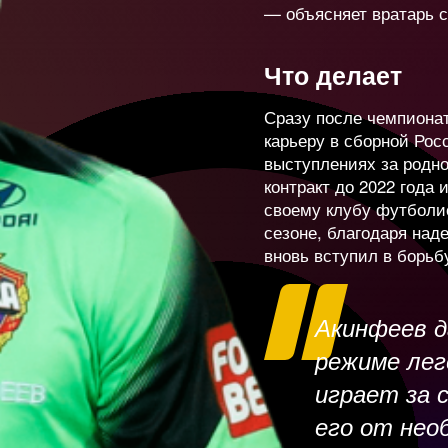
3 111
-2
— объясняет вратарь 
ук
19 365
Что делает
-7
Сразу после чемпиона
карьеру в сборной Рос
в
22 450
+4
выступлениях за родн
контракт до 2022 года
своему клубу футболи
3 478
New
сезоне, благодаря над
вновь вступил в борьб
нчук
25 518
+28
Акинфеев д
режиме лег
ловин
12 082
=
играет за 
его от нео
иков
6 379
New