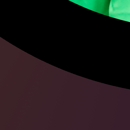
Антон
Шунин
Магомед
Оздо
Даниил
Квят
Игорь
Смольн
Евгений
Дадо
Илья
Сорокин